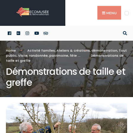
Skip
Search
to
for:
MENU
content
Home
Activité familles
,
Ateliers & créations
,
démonstration
,
Tout
public
,
Visite, randonnée, patrimoine, fête ...
Démonstrations de
taille et greffe
Démonstrations de taille et
greffe